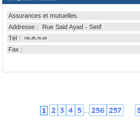
Assurances et mutuelles.
Addresse : Rue Said Ayad - Setif
Tél :
Fax :
2
3
4
5
256
257
1
...